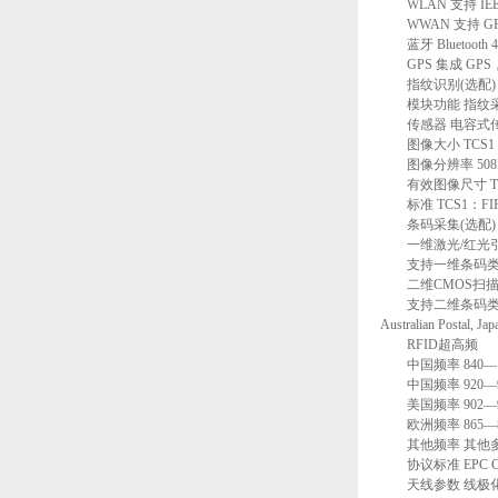
WLAN 支持 IEEE8
WWAN 支持 GPRS(
蓝牙 Bluetooth 4
GPS 集成 GPS
指纹识别(选配)
模块功能 指纹采
传感器 电容式传感器T
图像大小 TCS1：256×3
图像分辨率 508D
有效图像尺寸 TCS1：1
标准 TCS1：FIPS
条码采集(选配)
一维激光/红光引擎 Sy
支持一维条码类型 UPC/EAN, 
二维CMOS扫描引擎 S
支持二维条码类型 PDF417, M
Australian Postal, Ja
RFID超高频
中国频率 840— 8
中国频率 920—9
美国频率 902—92
欧洲频率 865—868 
其他频率 其他多
协议标准 EPC C1 G
天线参数 线极化天线(1