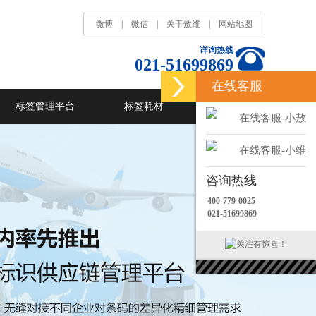
微博
|
微信
|
关于敖维
|
网站地图
详询热线
021-51699869
在线客服
标签管理平台
标签耗材
RFID
在线客服-小敖
在线客服-小维
咨询热线
400-779-0025
021-51699869
关注有惊喜！