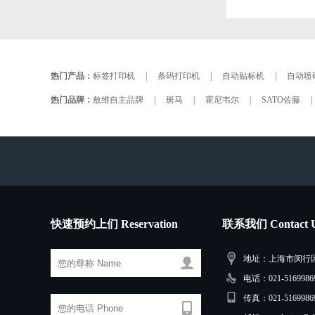
热门产品：
标签打印机
|
条码打印机
|
自动贴标机
|
自动喷
热门品牌：
敖维自主品牌
|
斑马
|
霍尼韦尔
|
SATO佐藤
|
快速预约上们 Reservation
联系我们 Contact 
地址：上海市闵行区三
电话：021-51699869
传真：021-5169986