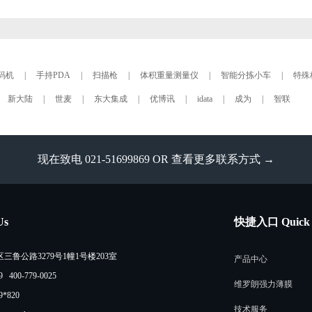
码机
|
手持PDA
|
扫描枪
|
体积重量测量仪
|
智能分拣小车
|
特殊
新大陆
|
世麦
|
东大集成
|
优博讯
|
idata
|
成为
|
智联
现在致电 021-51699869 OR
查看更多联系方式 →
Us
快捷入口 Quick 
鲁公路3279号1幢1号楼203室
产品中心
 400-779-0025
维罗朗强力薄膜
9*820
技术服务