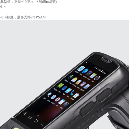
典型值，支持+10dBm—+30dBm调节)
以上
7816标准，最多支持2个PSAM