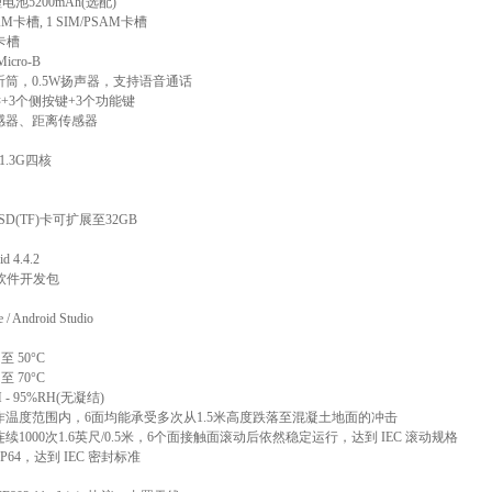
200mAh(选配)
卡槽, 1 SIM/PSAM卡槽
)卡槽
cro-B
，0.5W扬声器，支持语音通话
+3个侧按键+3个功能键
器、距离传感器
 1.3G四核
D(TF)卡可扩展至32GB
4.4.2
软件开发包
ndroid Studio
 50°C
 70°C
 95%RH(无凝结)
度范围内，6面均能承受多次从1.5米高度跌落至混凝土地面的冲击
000次1.6英尺/0.5米，6个面接触面滚动后依然稳定运行，达到 IEC 滚动规格
64，达到 IEC 密封标准