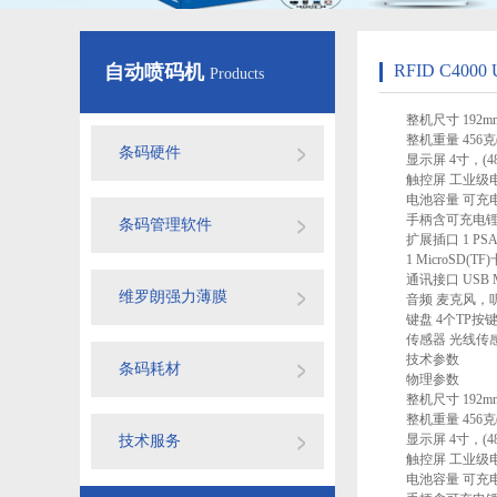
自动喷码机
RFID C40
Products
整机尺寸 192mm 
整机重量 456克
条码硬件
显示屏 4寸，(480
触控屏 工业级电
电池容量 可充电锂
手柄含可充电锂电池5
条码管理软件
扩展插口 1 PSAM
1 MicroSD(TF
通讯接口 USB Mi
维罗朗强力薄膜
音频 麦克风，听筒
键盘 4个TP按键
传感器 光线传感
技术参数
条码耗材
物理参数
整机尺寸 192mm x 
整机重量 456克
显示屏 4寸，(480
技术服务
触控屏 工业级电
电池容量 可充电锂