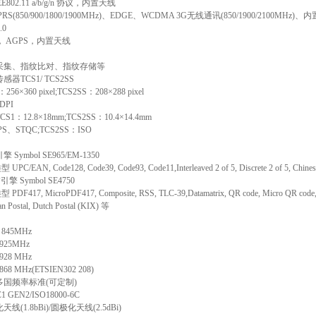
02.11 a/b/g/n 协议，内置天线
850/900/1800/1900MHz)、EDGE、WCDMA 3G无线通讯(850/1900/2100MHz)、
.0
， AGPS，内置天线
集、指纹比对、指纹存储等
CS1/ TCS2SS
60 pixel;TCS2SS：208×288 pixel
PI
2.8×18mm;TCS2SS：10.4×14.4mm
、STQC;TCS2SS：ISO
mbol SE965/EM-1350
Code128, Code39, Code93, Code11,Interleaved 2 of 5, Discrete 2 of 5, Chinese 
ymbol SE4750
icroPDF417, Composite, RSS, TLC-39,Datamatrix, QR code, Micro QR code, Aztec,
pan Postal, Dutch Postal (KIX) 等
45MHz
25MHz
8 MHz
MHz(ETSIEN302 208)
国频率标准(可定制)
EN2/ISO18000-6C
.8bBi)/圆极化天线(2.5dBi)