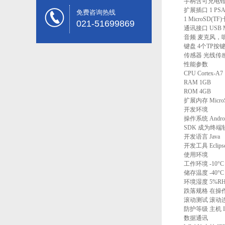
手柄含可充电锂电池5
扩展插口 1 PSAM
免费咨询热线
1 MicroSD(TF
021-51699869
通讯接口 USB Mi
音频 麦克风，听筒
键盘 4个TP按键
传感器 光线传感
性能参数
CPU Cortex-A7
RAM 1GB
ROM 4GB
扩展内存 MicroS
开发环境
操作系统 Android 
SDK 成为终端
开发语言 Java
开发工具 Eclipse / A
使用环境
工作环境 -10°C 至
储存温度 -40°C 至
环境湿度 5%RH -
跌落规格 在操作温
滚动测试 滚动连续1
防护等级 主机 IP
数据通讯