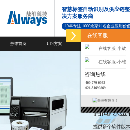
智慧标签自动识别及供应链整
决方案服务商
19年专注 1000余家知名企业应用价
在线客服
敖维首页
UDI方案
标签打印软件
在线客服-小敖
新闻资讯
成功案例
在线客服-小维
咨询热线
400-779-0025
021-51699869
关注有惊喜！