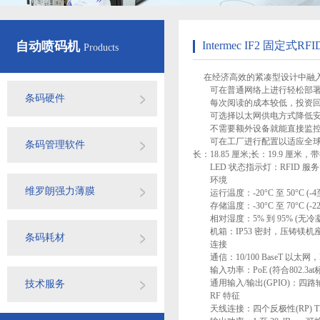
自动喷码机
Intermec IF2 固定式R
Products
在经济高效的紧凑型设计中融
可在普通网络上进行轻松部署
条码硬件
每次阅读的成本较低，投资回
可选择以太网供电方式降低安
不需要额外设备就能直接监控
可在工厂进行配置以适应全球不同地
条码管理软件
长：18.85 厘米;长：19.9 厘米，带
LED 状态指示灯：RFID 服
环境
维罗朗强力薄膜
运行温度：-20°C 至 50°C (-4至
存储温度：-30°C 至 70°C (-22
相对湿度：5% 到 95% (无冷凝
机箱：IP53 密封，压铸镁机座，
条码耗材
连接
通信：10/100 BaseT 以太网，R
输入功率：PoE (符合802.3at标准
通用输入/输出(GPIO)：四路输入(0-
技术服务
RF 特征
天线连接：四个反极性(RP) 