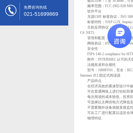
输出功率：1 至 30 dBm，可按1
频率范围：FCC (902-928 MHz)
免费咨询热线
软件平台
021-51699869
无源UHF 标签协议：ISO 18000-6B，I
标签特性：NXP G2X, Impinj Mon
主机应用协议：EPCglobal LLRP，Interme
C# .NET)
管理和配置：Bonjour，通用型即插即用
网络协议：HTTP/HTTPS Web Serve
安全性
FIPS 140-2 compliance fo
附件：INTERMEC 认可的天
法规批准和合规性
型号：1009FF01，安全：IEC/UL 6
Intermec IF2 固定式阅读器
产品特点
在经济高效的紧凑型设计中融
可在普通网络上进行轻松部署
每次阅读的成本较低，投资回
可选择以太网供电方式降低安
不需要额外设备就能直接监控
可在工厂进行配置以适应全球不同地
物理特征