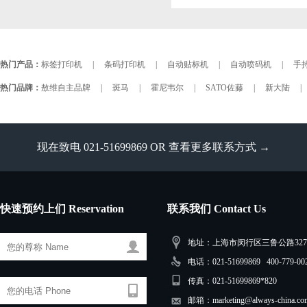
热门产品：
标签打印机
|
条码打印机
|
自动贴标机
|
自动喷码机
|
手持
热门品牌：
敖维自主品牌
|
斑马
|
霍尼韦尔
|
SATO佐藤
|
新大陆
|
现在致电 021-51699869 OR
查看更多联系方式 →
快速预约上们 Reservation
联系我们 Contact Us
地址：上海市闵行区三鲁公路3279
电话：021-51699869 400-779-00
传真：021-51699869*820
邮箱：marketing@always-china.co