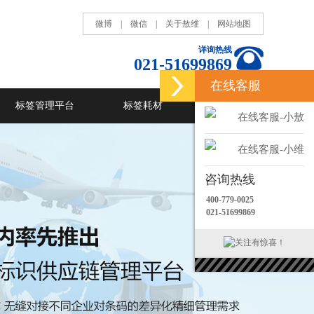
微博
|
微信
|
关于敖维
|
网站地图
详询热线
021-51699869
在线客服
标签管理平台
标签耗材
RFID
在线客服-小敖
在线客服-小维
咨询热线
400-779-0025
021-51699869
关注有惊喜！