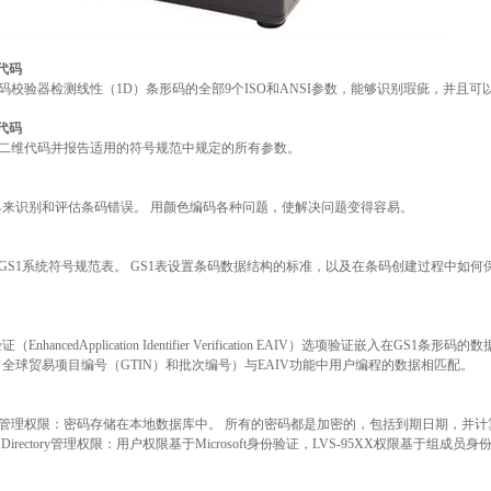
 代码
列条形码校验器检测线性（1D）条形码的全部9个ISO和ANSI参数，能够识别瑕疵，并且
 代码
列检验二维代码并报告适用的符号规范中规定的所有参数。
具来识别和评估条码错误。 用颜色编码各种问题，使解决问题变得容易。
件包括GS1系统符号规范表。 GS1表设置条码数据结构的标准，以及在条码创建过程中如
hancedApplication Identifier Verification EAIV）选项验证嵌入在GS1
全球贸易项目编号（GTIN）和批次编号）与EAIV功能中用户编程的数据相匹配。
X软件管理权限：密码存储在本地数据库中。 所有的密码都是加密的，包括到期日期，并
Active Directory管理权限：用户权限基于Microsoft身份验证，LVS-95XX权限基于组成