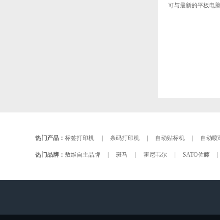
可与最新的平板电
热门产品：
标签打印机
|
条码打印机
|
自动贴标机
|
自动喷
热门品牌：
敖维自主品牌
|
斑马
|
霍尼韦尔
|
SATO佐藤
|