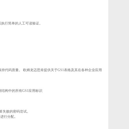
可以执行简单的人工可读验证。
何保持代码质量。 欧姆龙迈思肯提供关于GS1表格及其在各种企业应用
条形码的数据结构中的所有GS1应用标识
计算失败的密码尝试。
员身份进行分配。