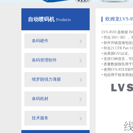
自动喷码机
欧姆龙LVS-
Products
LVS-9510 是根据 
• 符合 ISO / IEC
条码硬件
• 软件升级选项包
• 符合21 CFR Part
• 由美国GS1认证。
• 支持15种语言，
条码管理软件
• 质量数据报告用
• 使用LVS-95XX软件
• 包括用于校准系
维罗朗强力薄膜
条码耗材
技术服务