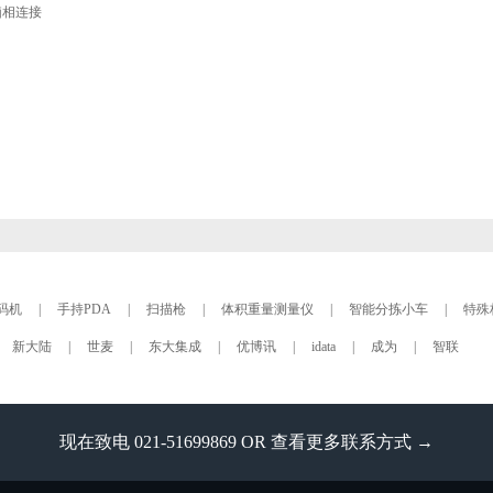
脑相连接
码机
|
手持PDA
|
扫描枪
|
体积重量测量仪
|
智能分拣小车
|
特殊
新大陆
|
世麦
|
东大集成
|
优博讯
|
idata
|
成为
|
智联
现在致电 021-51699869 OR
查看更多联系方式 →