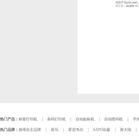
热门产品：
标签打印机
|
条码打印机
|
自动贴标机
|
自动喷码机
|
手持
热门品牌：
敖维自主品牌
|
斑马
|
霍尼韦尔
|
SATO佐藤
|
新大陆
|