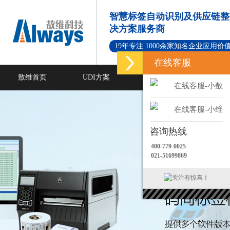
智慧标签自动识别及供应链整
决方案服务商
19年专注 1000余家知名企业应用价
在线客服
敖维首页
UDI方案
标签打印软件
在线客服-小敖
新闻资讯
成功案例
在线客服-小维
咨询热线
400-779-0025
021-51699869
关注有惊喜！