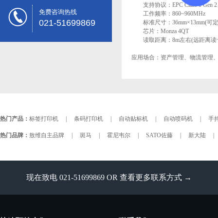
支持协议：EPC Class 1 Gen 2、
免费咨询热线
工作频率：860~960MHz
021-51699869
标准尺寸：36mm×13mm(可定
芯片：Monza 4QT
读取距离：8m左右(远距离读卡器
应用场合：资产管理、物流管理
热门产品：
标签打印机
|
条码打印机
|
自动贴标机
|
自动喷码机
|
手持
热门品牌：
敖维自主品牌
|
斑马
|
霍尼韦尔
|
SATO佐藤
|
新大陆
|
现在致电 021-51699869 OR
查看更多联系方式 →