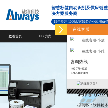
智慧标签自动识别及供应链整
决方案服务商
19年专注 1000余家知名企业应用价
在线客服
敖维首页
UDI方案
标签打印软件
在线客服-小敖
新闻资讯
成功案例
在线客服-小维
咨询热线
400-779-0025
021-51699869
关注有惊喜！