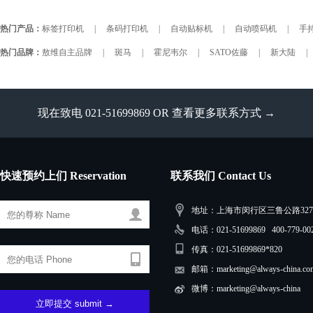
热门产品：
标签打印机
|
条码打印机
|
自动贴标机
|
自动喷码机
|
手持
热门品牌：
敖维自主品牌
|
斑马
|
霍尼韦尔
|
SATO佐藤
|
新大陆
|
现在致电 021-51699869 OR
查看更多联系方式 →
快速预约上们 Reservation
联系我们 Contact Us
地址：上海市闵行区三鲁公路3279
电话：021-51699869 400-779-00
传真：021-51699869*820
邮箱：marketing@always-china.co
微博：marketing@always-china