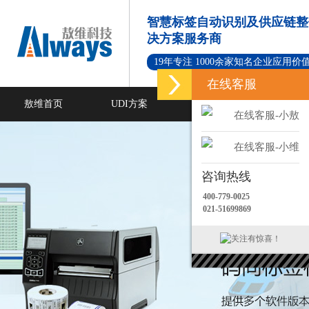
智慧标签自动识别及供应链整
决方案服务商
19年专注 1000余家知名企业应用价
在线客服
敖维首页
UDI方案
标签打印软件
在线客服-小敖
新闻资讯
成功案例
在线客服-小维
咨询热线
400-779-0025
021-51699869
关注有惊喜！