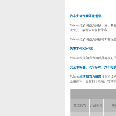
汽车安全气囊罩盖/标签
Valeron维罗朗强力薄膜，
状裂开，故能安全保护乘客。
Valeron维罗朗强力薄膜材料
汽车零件KD包装
Valeron维罗朗强力薄膜具
安全带标签、汽车吊牌、汽车电
Valeron
维罗朗强力薄膜
具有持续抗
会被撕坏，固有利于总装厂对其
敖维代码
产品编号
厚