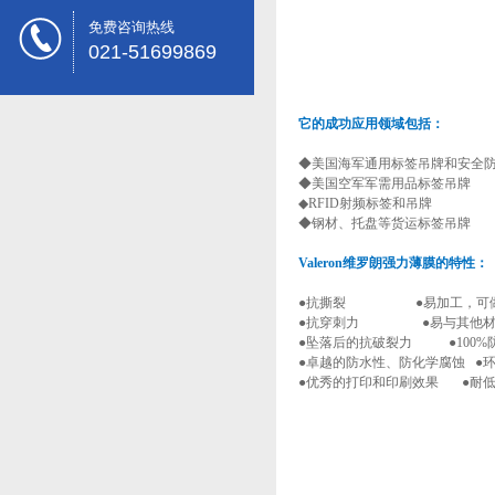
免费咨询热线
021-51699869
它的成功应用领域包括：
◆美国海军通用标签吊牌和安全
◆美国空军军需用品标签吊
◆RFID射频标签和吊牌
◆钢材、托盘等货运标签吊牌
Valeron维罗朗强力薄膜的特性：
●抗撕裂 ●易加工，可做
●抗穿刺力 ●易与其他材
●坠落后的抗破裂力 ●100%
●卓越的防水性、防化学腐蚀 ●
●优秀的打印和印刷效果 ●耐低温性