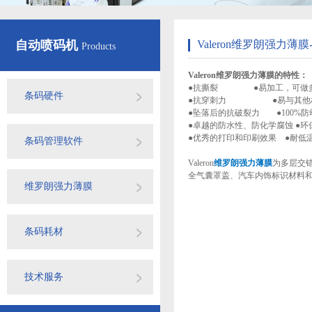
自动喷码机
Valeron维罗朗强力薄
Products
Valeron维罗朗强力薄膜的特性：
●抗撕裂 ●易加工，可做多
条码硬件
●抗穿刺力 ●易与其他
●坠落后的抗破裂力 ●100%防
●卓越的防水性、防化学腐蚀 ●环
●优秀的打印和印刷效果 ●耐低温性能
条码管理软件
Valeron
维罗朗强力薄膜
为多层交错
全气囊罩盖、汽车内饰标识材料和
维罗朗强力薄膜
条码耗材
技术服务