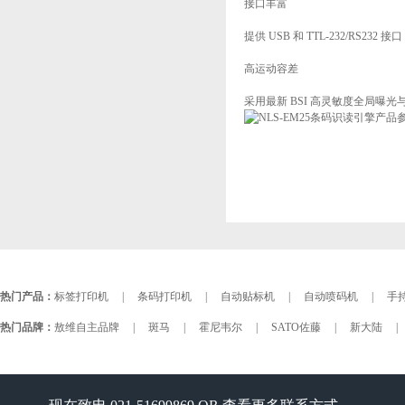
接口丰富
提供 USB 和 TTL-232/RS23
高运动容差
采用最新 BSI 高灵敏度全局曝
热门产品：
标签打印机
|
条码打印机
|
自动贴标机
|
自动喷码机
|
手持
热门品牌：
敖维自主品牌
|
斑马
|
霍尼韦尔
|
SATO佐藤
|
新大陆
|