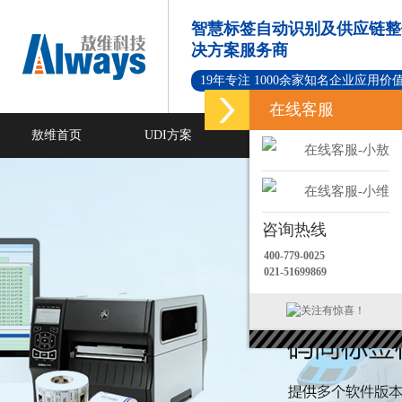
智慧标签自动识别及供应链整
决方案服务商
19年专注 1000余家知名企业应用价
在线客服
敖维首页
UDI方案
标签打印软件
在线客服-小敖
新闻资讯
成功案例
在线客服-小维
咨询热线
400-779-0025
021-51699869
关注有惊喜！