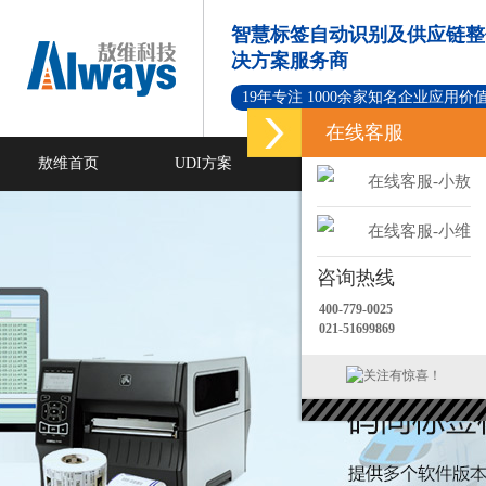
智慧标签自动识别及供应链整
决方案服务商
19年专注 1000余家知名企业应用价
在线客服
敖维首页
UDI方案
标签打印软件
在线客服-小敖
新闻资讯
成功案例
在线客服-小维
咨询热线
400-779-0025
021-51699869
关注有惊喜！