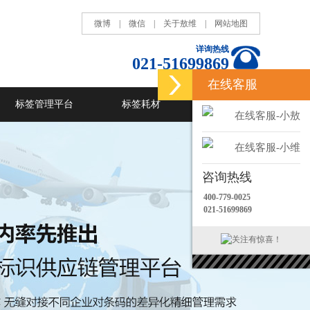
微博
|
微信
|
关于敖维
|
网站地图
详询热线
021-51699869
在线客服
标签管理平台
标签耗材
RFID
在线客服-小敖
在线客服-小维
咨询热线
400-779-0025
021-51699869
关注有惊喜！