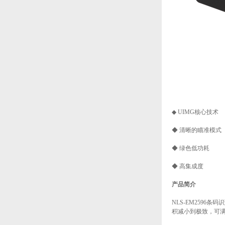
◆ UIMG核心技术
◆ 清晰的瞄准模式
◆ 绿色低功耗
◆ 高集成度
产品简介
NLS-EM259
积减小到极致，可