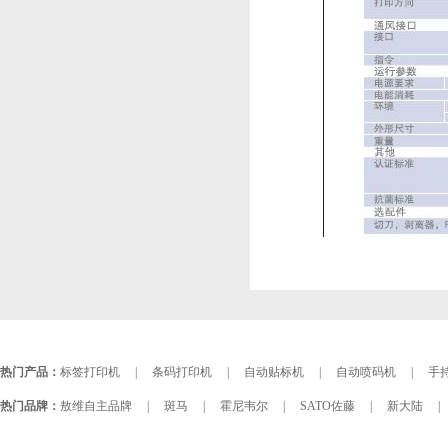
热门产品：
标签打印机
|
条码打印机
|
自动贴标机
|
自动喷码机
|
手持
热门品牌：
敖维自主品牌
|
斑马
|
霍尼韦尔
|
SATO佐藤
|
新大陆
|