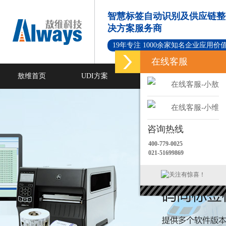
智慧标签自动识别及供应链整
决方案服务商
19年专注 1000余家知名企业应用价
在线客服
敖维首页
UDI方案
标签打印软件
在线客服-小敖
新闻资讯
成功案例
在线客服-小维
咨询热线
400-779-0025
021-51699869
关注有惊喜！