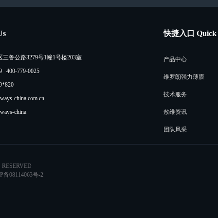
Us
快捷入口 Quick 
鲁公路3279号1幢1号楼203室
产品中心
 400-779-0025
维罗朗强力薄膜
9*820
技术服务
ays-china.com.cn
ays-china
敖维资讯
团队风采
S RESERVED
P备08114063号-2