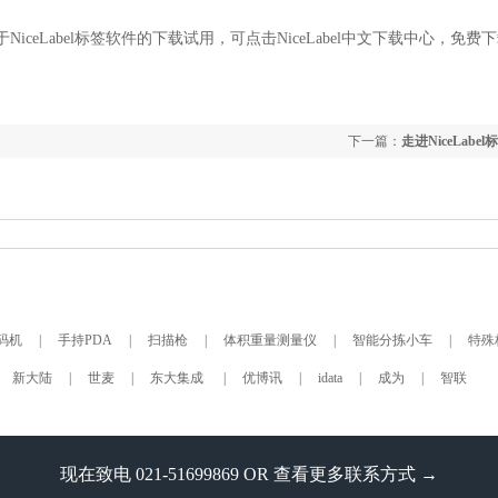
ceLabel标签软件的下载试用，可点击NiceLabel中文下载中心，免费
下一篇：
走进NiceLabe
码机
|
手持PDA
|
扫描枪
|
体积重量测量仪
|
智能分拣小车
|
特殊
新大陆
|
世麦
|
东大集成
|
优博讯
|
idata
|
成为
|
智联
现在致电 021-51699869 OR
查看更多联系方式 →