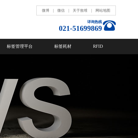
微博
|
微信
|
关于敖维
|
网站地图
详询热线
021-51699869
标签管理平台
标签耗材
RFID