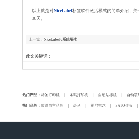
以上就是对
NiceLabel
标签软件激活模式的简单介绍，关于Ni
30天。
上一篇：
NiceLabel 6系统要求
此文关键词：
热门产品：
标签打印机
|
条码打印机
|
自动贴标机
|
自动喷
热门品牌：
敖维自主品牌
|
斑马
|
霍尼韦尔
|
SATO佐藤
|