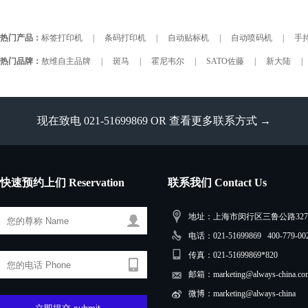
热门产品：
标签打印机
|
条码打印机
|
自动贴标机
|
自动喷码机
|
手持
热门品牌：
敖维自主品牌
|
斑马
|
霍尼韦尔
|
SATO佐藤
|
新大陆
|
现在致电 021-51699869 OR
查看更多联系方式 →
快速预约上们 Reservation
联系我们 Contact Us
地址：上海市闵行区三鲁公路3279
电话：021-51699869 400-779-00
传真：021-51699869*820
邮箱：marketing@always-china.co
微博：marketing@always-china