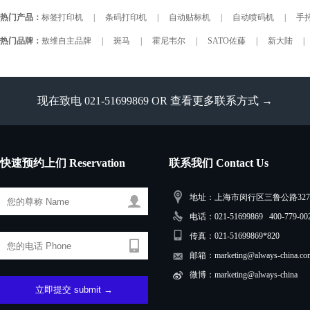
热门产品：
标签打印机
|
条码打印机
|
自动贴标机
|
自动喷码机
|
手持
热门品牌：
敖维自主品牌
|
斑马
|
霍尼韦尔
|
SATO佐藤
|
新大陆
|
现在致电 021-51699869 OR
查看更多联系方式 →
快速预约上们 Reservation
联系我们 Contact Us
地址：上海市闵行区三鲁公路3279
电话：021-51699869 400-779-00
传真：021-51699869*820
邮箱：marketing@always-china.co
微博：marketing@always-china