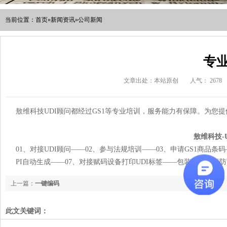
当前位置：
首页
»
新闻资讯
»
公司新闻
专
文章出处：本站原创
人气：
2678
敖维科技UDI顾问都经过GS1等专业培训，服务能力有保障。为您提
敖维科技-
01、对接UDI顾问——02、参与法规培训——03、申请GS1商品条
PI自动生成——07、对接赋码设备打印UDI标签——包装关联出库
上一篇：
一键编码
此文关键词：