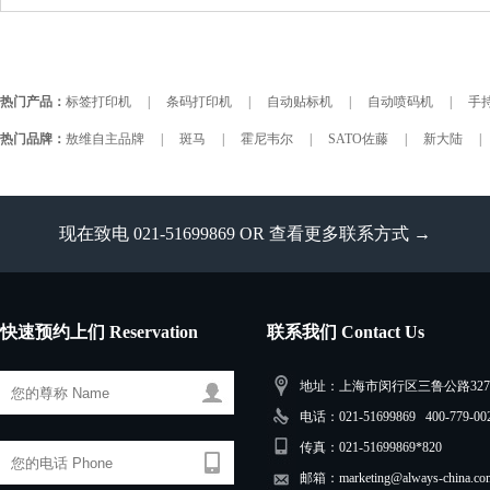
热门产品：
标签打印机
|
条码打印机
|
自动贴标机
|
自动喷码机
|
手持
热门品牌：
敖维自主品牌
|
斑马
|
霍尼韦尔
|
SATO佐藤
|
新大陆
|
现在致电 021-51699869 OR
查看更多联系方式 →
快速预约上们 Reservation
联系我们 Contact Us
地址：上海市闵行区三鲁公路3279
电话：021-51699869 400-779-00
传真：021-51699869*820
邮箱：marketing@always-china.co