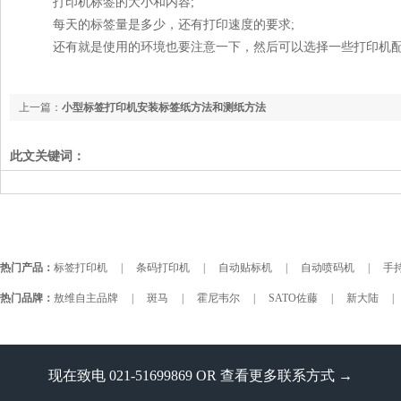
打印机标签的大小和内容;
每天的标签量是多少，还有打印速度的要求;
还有就是使用的环境也要注意一下，然后可以选择一些打印机配
上一篇：
小型标签打印机安装标签纸方法和测纸方法
此文关键词：
热门产品：
标签打印机
|
条码打印机
|
自动贴标机
|
自动喷码机
|
手持
热门品牌：
敖维自主品牌
|
斑马
|
霍尼韦尔
|
SATO佐藤
|
新大陆
|
现在致电 021-51699869 OR
查看更多联系方式 →