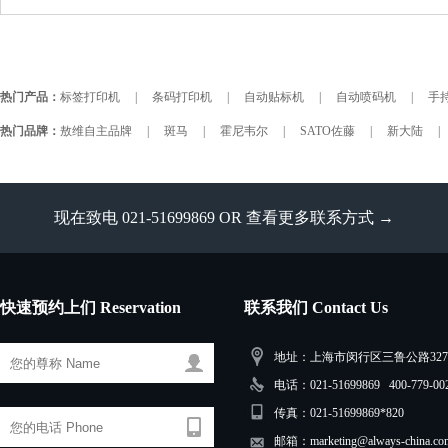
热门产品：
标签打印机
|
条码打印机
|
自动贴标机
|
自动喷码机
|
手持
热门品牌：
敖维自主品牌
|
斑马
|
霍尼韦尔
|
SATO佐藤
|
新大陆
|
现在致电 021-51699869 OR
查看更多联系方式 →
快速预约上们 Reservation
联系我们 Contact Us
地址：上海市闵行区三鲁公路3279
电话：021-51699869 400-779-00
传真：021-51699869*820
邮箱：marketing@always-china.co