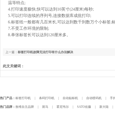
温等特点;
4.打印速度极快,快可以达到10英寸(24厘米)每秒;
5.可以打印连续的序列号,连接数据库成批打印;
6.标签纸一般都有几百米长,可以达到数千到数万个小标签;
7.不受工作环境的限制;
8.单张标签长可以达到120厘米多。
上一篇：
标签打印机故障无法打印有什么办法解决
此文关键词：
热门产品：
标签打印机
|
条码打印机
|
自动贴标机
|
自动喷码机
|
手持
热门品牌：
敖维自主品牌
|
斑马
|
霍尼韦尔
|
SATO佐藤
|
新大陆
|