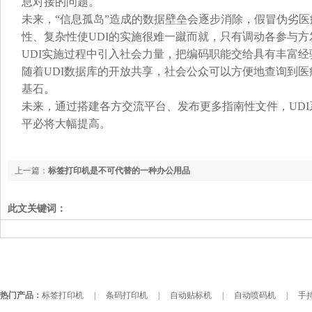
息对接的问题。
未来，“信息孤岛”造成的数据壁垒会逐步消除，假冒伪劣
性、复杂性使UDI的实施很难一蹴而就，只有调动各参与方
UDI实施过程中引入社会力量，把编码职能交给具有丰富
随着UDI数据库的开放共享，社会公众可以方便地查询到
基石。
未来，通过搭建各方交流平台、发布更多指南性文件，UD
平必将大幅提高。
上一篇：
标签打印机是不可代替的一种办公用品
此文关键词：
热门产品：
标签打印机
|
条码打印机
|
自动贴标机
|
自动喷码机
|
手持