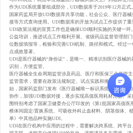
作为UDI系统重要组成部分，UDI数据库于2019年12月正
国家药监局开放UDI数据库共享功能，社会公众、医疗器
接等方式查询使用。UDI数据库的开放为试点工作提供了重
UDI政策法规的宣贯工作也是确保UDI顺利实施的关键一环
公益培训，推进试点工作顺利开展。省级药品监督管理部门
位数据填报等，检验和完善UDI机制、路径和模式。经过一
点成效显著。
UDI是医疗器械的“身份证”，是唯一、精准识别医疗器械
识别，方便监管。
医疗器械全生命周期监管涉及药品、医疗和医保三个监管主
监管需求，需要在政策法规制定、试点实践和推广实施等方
始，国家药监部门发布《医疗器械唯一标识系统规则》;试
协作，加强UDI数据对接，逐步实现高值医用耗材注册、采
围特别考虑了国家卫健委办公厅印发的《第1批国家高值医
椎体间固定/置换系统、可吸收外科止血材料、阴茎假体、
单》中其他品种实施UDI。
UDI在医疗机构中应用的过程中，需要解决跨系统、跨平台