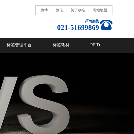
微博
|
微信
|
关于敖维
|
网站地图
详询热线
021-51699869
标签管理平台
标签耗材
RFID