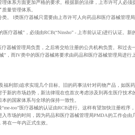
管理体系方面更加严格的要求。根据新的法律，上市许可人必须
了质量管理体系。
类。 I类医疗器械只需要由上市许可人向药品和医疗器械管理局
器械”，必须由RCB(“Ninsho” - 上市前认证)进行认证。新
和医疗器械管理局负责，之后将交给注册的公共机构负责。和过去
器械”，而IV类中的医疗器械将要求由药品和医疗器械管理局进行
及福利部)追求实现几个目标。旧的药事法针对药物产品，如医
对于新的市场趋势，新法律现在也首次考虑涉及到再生医疗技术
日本的国家体系与全球的保持一致性。
“me-too”医疗器械的认证由RCB进行。这样有望加快注册程序
入市场的时间，因为药品和医疗器械管理局PMDA的工作会由
，将在一年内正式生效。