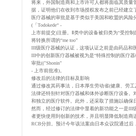
将来，外国制造商和上市许可人都将面临其质量
据，证明他们在收到市场授权发布之前已经建立
医疗器械的审批是基于类似于美国和欧盟的风险分
(「Todokede“ -
上市前提交)注册。Ⅱ类中的设备被归类为“受控制的医疗
将转换所谓的“me too”
III级医疗器械的认证，这项认证之前是由药品
III中的创新医疗器械被视为是“特殊控制的医疗
审批(("Shonin"
- 上市前批准)。
修改后的法律的目标及影响
通过修改其药事法，日本厚生劳动省(健康、劳工
法律还特别针对医疗器械和体外诊断医疗设备。
和独立的医疗软件。此外，还采取了措施以确保
然而，经过修订的法律中显着的新功能之一是III级
者更快使用到创新的技术，并且明显降低制造商进
RCB分担。预计今年该法案由日本众议院通过后