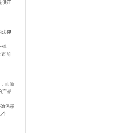
提供证
的法律
一样，
上市前
药，而新
的产品
，确保患
几个