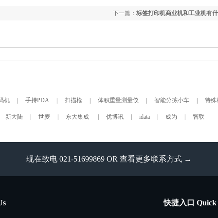
下一篇：
标签打印机商业机和工业机有什
码机
|
手持PDA
|
扫描枪
|
体积重量测量仪
|
智能分拣小车
|
特殊
新大陆
|
世麦
|
东大集成
|
优博讯
|
idata
|
成为
|
智联
现在致电 021-51699869 OR
查看更多联系方式 →
Us
快捷入口 Quick 