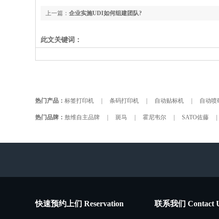
上一篇：
企业实施UDI如何组建团队?
此文关键词：
热门产品：
标签打印机
|
条码打印机
|
自动贴标机
|
自动喷
热门品牌：
敖维自主品牌
|
斑马
|
霍尼韦尔
|
SATO佐藤
|
快速预约上们 Reservation
联系我们 Contact 