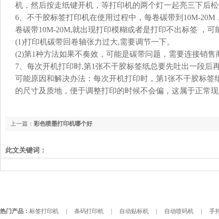
机，然后按走纸键开机，等打印机的两个灯一起亮三下后松
6、不干胶标签打印机在使用过程中，每卷碳带到10M-20
卷碳带10M-20M,就出现打印模糊或者是打印不出标签 ，
(1)打印机碳带回卷轴张力过大,需要调节一下。
(2)第1种方法如果不奏效，可能是碳带问题，需要连接销售
7、每次开机打印时,第1张不干胶标签纸总要先吐出一段后再
可能原因和解决办法：每次开机打印时，第1张不干胶标签
的尺寸及质地，便于调整打印的时候不会偏，这属于正常现
上一篇：
彩色喷墨打印机哪个好
此文关键词：
热门产品：
标签打印机
|
条码打印机
|
自动贴标机
|
自动喷码机
|
手持