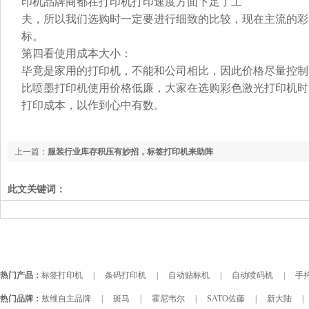
印机品牌商都在打印机打印速度方面下足了工
夫，所以我们选购时一定要进行细致的比较，现在主流的彩
标。
第四看使用成本大小：
毕竟是家用的打印机，不能和公司相比，因此价格尽量控制
比喷墨打印机使用价格低廉，大家在选购彩色激光打印机时
打印成本，以作到心中有数。
上一篇：
服装行业库存积压有妙招，标签打印机来助阵
此文关键词：
热门产品：
标签打印机
|
条码打印机
|
自动贴标机
|
自动喷码机
|
手持
热门品牌：
敖维自主品牌
|
斑马
|
霍尼韦尔
|
SATO佐藤
|
新大陆
|