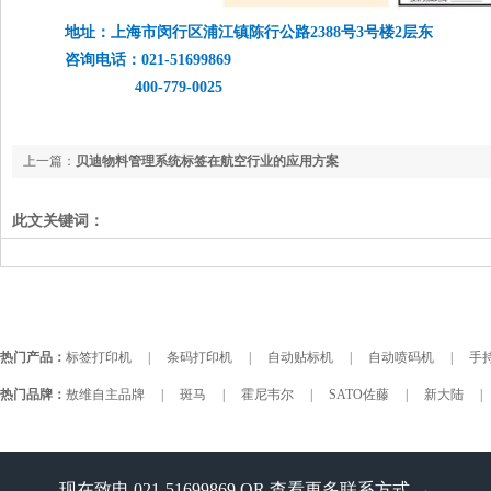
地址：上海市闵行区浦江镇陈行公路2388号3号楼2层东
咨询电话：021-51699869
400-779-0025
上一篇：
贝迪物料管理系统标签在航空行业的应用方案
此文关键词：
热门产品：
标签打印机
|
条码打印机
|
自动贴标机
|
自动喷码机
|
手持
热门品牌：
敖维自主品牌
|
斑马
|
霍尼韦尔
|
SATO佐藤
|
新大陆
|
现在致电 021-51699869 OR
查看更多联系方式 →