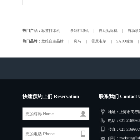
热门产品：
标签打印机
|
条码打印机
|
自动贴标机
|
自动喷
热门品牌：
敖维自主品牌
|
斑马
|
霍尼韦尔
|
SATO佐藤
|
快速预约上们 Reservation
联系我们 Contact 
地址：上海市闵行区三
电话：021-51699869
传真：021-5169986
邮箱：marketing@alw