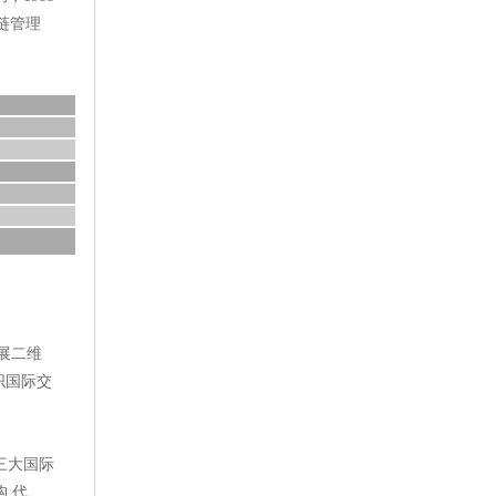
链管理
展二维
织国际交
）三大国际
,代