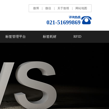
微博
|
微信
|
关于敖维
|
网站地图
详询热线
021-51699869
标签管理平台
标签耗材
RFID