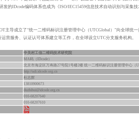
IDcode编码体系也成为《ISO/IEC15459信息技术自动识别与采集
主导成立了“统一二维码标识注册管理中心（UTCGlobal）”向全球统
运营服务、认证认可体系建立等工作，在全球设立UTC分支服务机构。
中关村工信二维码技术研究院
MA码（IDcode）
北京市海淀区万寿路27号院1号楼2楼 统一二维码标识注册管理中心（UTC 
http://udi.idcode.org.cn
杜志辉
13810900673
duzhihui@idcode.org.cn
010-68207640
010-68207610