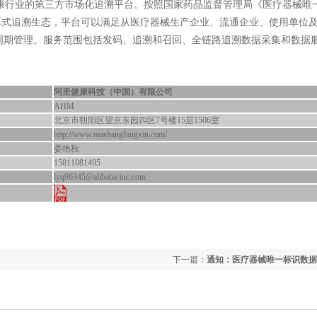
行业的第三方市场化追溯平台。按照国家药品监督管理局《医疗器械唯
享式追溯生态，平台可以满足从医疗器械生产企业、流通企业、使用单位
周期管理。服务范围包括发码、追溯和召回、全链路追溯数据采集和数据
阿里健康科技（中国）有限公司
AHM
北京市朝阳区望京东园四区7号楼15层1506室
http://www.mashangfangxin.com/
娄艳秋
15811081495
lyq96345@alibaba-inc.com
下一篇：
通知：医疗器械唯一标识数据