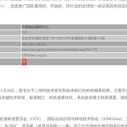
GS1），负责推广国际通用的、开放的、跨行业的全球统一标识系统和供应
中国物品编码中心
GS1
北京市东城区安定门外大街138号皇城国际大厦B座3-6层
http://ancc.org.cn/
http://www.gs1cn.org/Service/notice/article.aspx?id=572
UDI@ancc.org.cn
4年1月26日，是专注于二维码技术研究和标准制订的科研服务机构，主要开
码关键技术研发、标准制订、科技成果转化，承担政府重大科研课题，组
、欧洲标准委员会（CEN）、国际自动识别与移动技术协会（AIMGlobal
）为“MA”，是首家（也是目前唯一一家）设立在中国的全球代码发行机构