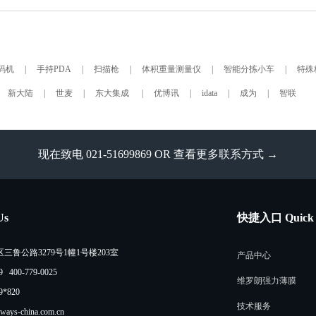
码机
|
手持PDA
|
扫描枪
|
体积重量测量仪
|
智能分拣小车
|
特殊
新大陆
|
世麦
|
东大集成
|
优博讯
|
idata
|
成为
|
智联
现在致电 021-51699869 OR
查看更多联系方式 →
Us
快捷入口 Quick 
鲁公路3279号1幢1号楼203室
产品中心
 400-779-0025
维罗朗强力薄膜
9*820
技术服务
ays-china.com.cn