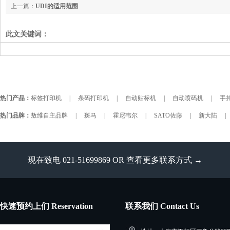
上一篇：
UDI的适用范围
此文关键词：
热门产品：
标签打印机
|
条码打印机
|
自动贴标机
|
自动喷码机
|
手持
热门品牌：
敖维自主品牌
|
斑马
|
霍尼韦尔
|
SATO佐藤
|
新大陆
|
现在致电 021-51699869 OR
查看更多联系方式 →
快速预约上们 Reservation
联系我们 Contact Us