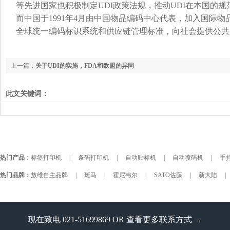
等先进国家也积极制定UDI政策法规，推动UDI在本国的
而中国于1991年4月由中国物品编码中心代表，加入国际物
全球统一编码标识系统和供应链管理标准，向社会提供公共
上一篇：
关于UDI的实施，FDA和欧盟的异同
此文关键词：
热门产品：
标签打印机
|
条码打印机
|
自动贴标机
|
自动喷码机
|
手持
热门品牌：
敖维自主品牌
|
斑马
|
霍尼韦尔
|
SATO佐藤
|
新大陆
|
现在致电 021-51699869 OR
查看更多联系方式 →