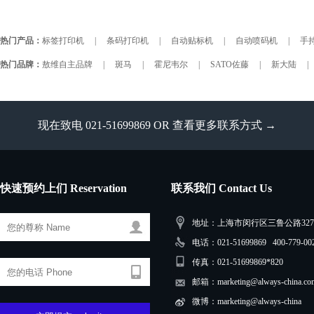
热门产品：
标签打印机
|
条码打印机
|
自动贴标机
|
自动喷码机
|
手持
热门品牌：
敖维自主品牌
|
斑马
|
霍尼韦尔
|
SATO佐藤
|
新大陆
|
现在致电 021-51699869 OR
查看更多联系方式 →
快速预约上们 Reservation
联系我们 Contact Us
地址：上海市闵行区三鲁公路3279
电话：021-51699869 400-779-00
传真：021-51699869*820
邮箱：marketing@always-china.co
微博：marketing@always-china