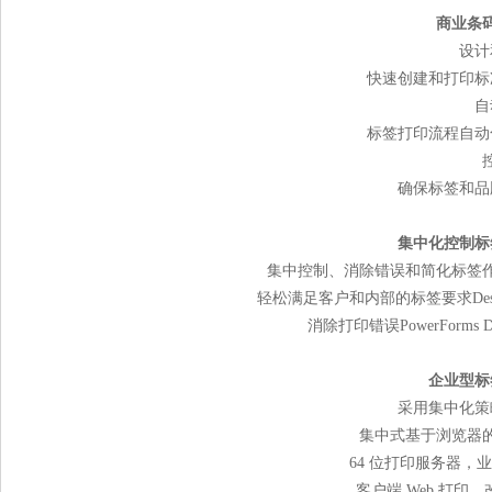
商业条
设计
快速创建和打印标
自
标签打印流程自动
确保标签和品
集中化控制标
集中控制、消除错误和简化标签作业Con
轻松满足客户和内部的标签要求Desig
消除打印错误PowerForms 
企业型标
采用集中化策
集中式基于浏览器
64 位打印服务器，
客户端 Web 打印