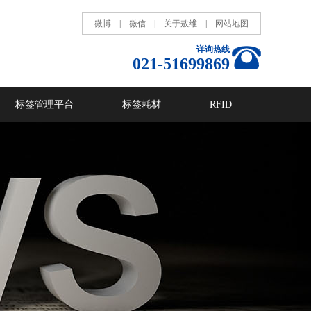
微博
|
微信
|
关于敖维
|
网站地图
详询热线
021-51699869
标签管理平台
标签耗材
RFID