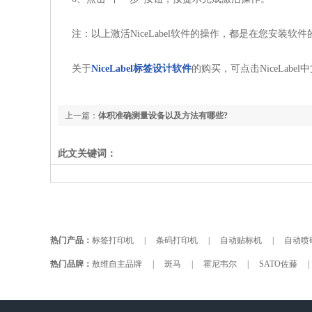
注：以上激活NiceLabel软件的操作，都是在您安装
关于
NiceLabel标签设计软件
的购买，可点击NiceLabel
上一篇：
体积准确测量设备以及方法有哪些?
此文关键词：
热门产品：
标签打印机
|
条码打印机
|
自动贴标机
|
自动喷
热门品牌：
敖维自主品牌
|
斑马
|
霍尼韦尔
|
SATO佐藤
|