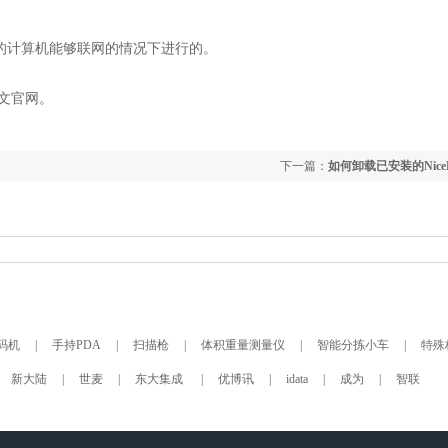
软件的计算机能够联网的情况下进行的。
中文官网。
下一篇：
如何卸载已安装的NiceLab
码机
|
手持PDA
|
扫描枪
|
体积重量测量仪
|
智能分拣小车
|
特殊
新大陆
|
世麦
|
东大集成
|
优博讯
|
idata
|
成为
|
智联