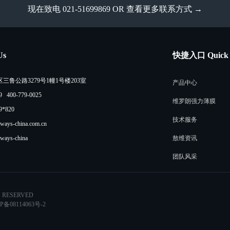
现在致电 021-51699869 OR
查看更多联系方式 →
Us
快捷入口 Quick 
鲁公路3279号1幢1号楼203室
产品中心
 400-779-0025
维罗朗强力薄膜
9*820
技术服务
ays-china.com.cn
ays-china
敖维资讯
团队风采
S RESERVED
P备08114063号-2