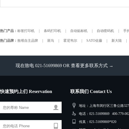
热门产品：
标签打印机
|
条码打印机
|
自动贴标机
|
自动喷码机
|
手持
热门品牌：
敖维自主品牌
|
斑马
|
霍尼韦尔
|
SATO佐藤
|
新大陆
|
现在致电 021-51699869 OR
查看更多联系方式 →
快速预约上们 Reservation
联系我们 Contact Us
地址：上海市闵行区三鲁公路3279
电话：021-51699869 400-779-00
传真：021-51699869*820